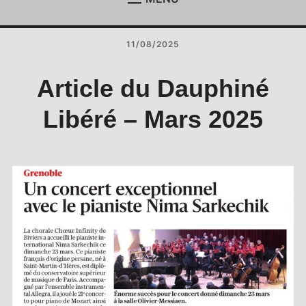
ACCUEIL
Étend
le
11/08/2025
menu
ACTUALITÉS
Étend
enfan
le
menu
REJOIGNEZ-NOUS !
Article du Dauphiné
enfan
CONTACT
Libéré – Mars 2025
ESPACE MEMBRES