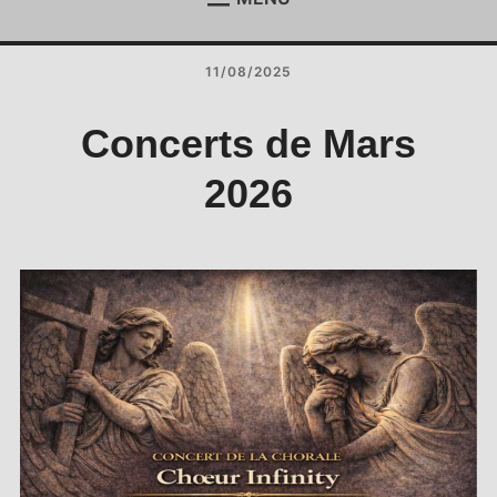
ACCUEIL
Étend
le
11/08/2025
menu
ACTUALITÉS
Étend
enfan
le
menu
REJOIGNEZ-NOUS !
Concerts de Mars
enfan
CONTACT
2026
ESPACE MEMBRES