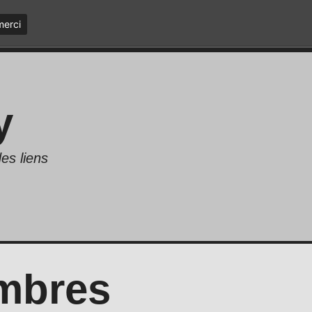
merci
y
es liens
mbres