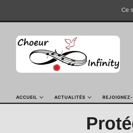
Ce s
Accéder
au
contenu
ACCUEIL
ACTUALITÉS
REJOIGNEZ-
Prot