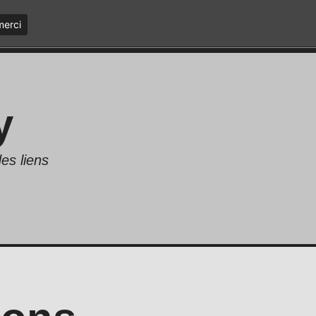
merci
y
es liens