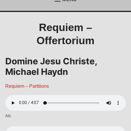
ACCUEIL
Étend
le
menu
ACTUALITÉS
Étend
Requiem –
enfan
le
menu
REJOIGNEZ-NOUS !
Offertorium
enfan
CONTACT
ESPACE MEMBRES
Domine Jesu Christe,
Michael Haydn
Requiem – Partitions
Alti