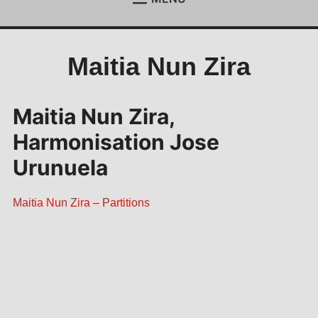
ACCUEIL
Étend
le
menu
ACTUALITÉS
Étend
Maitia Nun Zira
enfan
le
menu
REJOIGNEZ-NOUS !
enfan
CONTACT
Maitia Nun Zira,
ESPACE MEMBRES
Harmonisation Jose
Urunuela
Maitia Nun Zira – Partitions