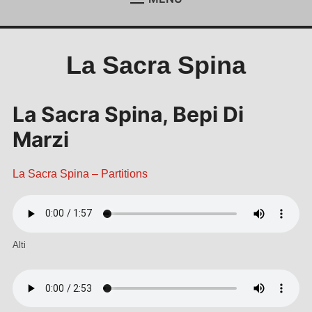
ACCUEIL
Étend
le
menu
ACTUALITÉS
Étend
La Sacra Spina
enfan
le
menu
REJOIGNEZ-NOUS !
enfan
CONTACT
La Sacra Spina, Bepi Di
ESPACE MEMBRES
Marzi
La S
acra Spina – Partitions
Alti