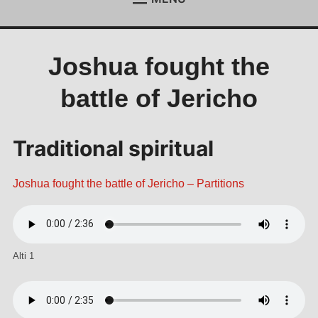
ACCUEIL
Étend
le
menu
ACTUALITÉS
Étend
Joshua fought the
enfan
le
menu
REJOIGNEZ-NOUS !
battle of Jericho
enfan
CONTACT
ESPACE MEMBRES
Traditional spiritual
Joshua fought the battle of Jericho – Partitions
Alti 1