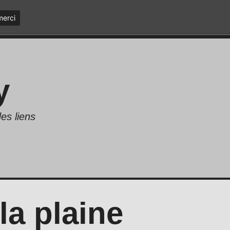
merci
y
es liens
la plaine