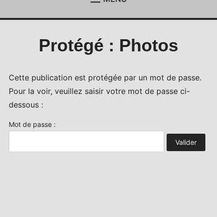
ACCUEIL
Étend
le
menu
ACTUALITÉS
Étend
Protégé : Photos
enfan
le
menu
REJOIGNEZ-NOUS !
enfan
CONTACT
Cette publication est protégée par un mot de passe.
Pour la voir, veuillez saisir votre mot de passe ci-
ESPACE MEMBRES
dessous :
Mot de passe :