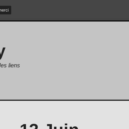
merci
y
es liens