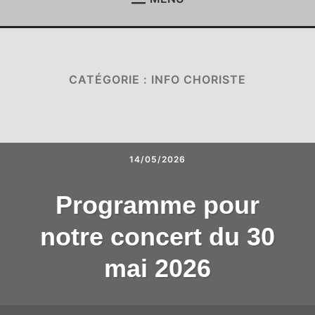
ACCUEIL
Étend
le
menu
ACTUALITÉS
Étend
enfan
le
menu
CATÉGORIE : INFO CHORISTE
REJOIGNEZ-NOUS !
enfan
CONTACT
ESPACE MEMBRES
14/05/2026
Programme pour
notre concert du 30
mai 2026