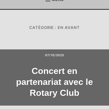
ACCUEIL
Étend
le
menu
ACTUALITÉS
Étend
enfan
le
menu
CATÉGORIE : EN AVANT
REJOIGNEZ-NOUS !
enfan
CONTACT
ESPACE MEMBRES
07/10/2025
Concert en
partenariat avec le
Rotary Club