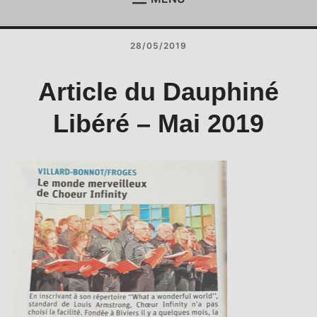
ACCUEIL
Étend
le
28/05/2019
menu
ACTUALITÉS
Étend
enfan
le
menu
REJOIGNEZ-NOUS !
Article du Dauphiné
enfan
CONTACT
Libéré – Mai 2019
ESPACE MEMBRES