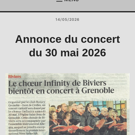
ACCUEIL
Étend
le
14/05/2026
menu
ACTUALITÉS
Étend
enfan
le
menu
REJOIGNEZ-NOUS !
Annonce du concert
enfan
CONTACT
du 30 mai 2026
ESPACE MEMBRES