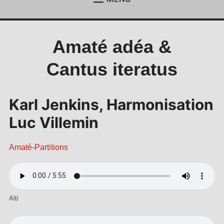
ACCUEIL
Étend
le
menu
ACTUALITÉS
Étend
Amaté adéa &
enfan
le
menu
REJOIGNEZ-NOUS !
Cantus iteratus
enfan
CONTACT
ESPACE MEMBRES
Karl Jenkins, Harmonisation
Luc Villemin
Amaté-Partitions
Alti